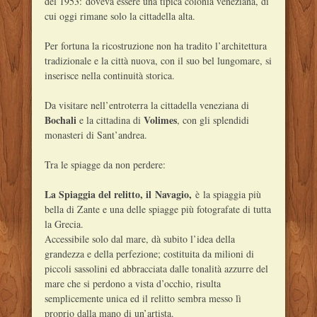
del 1953: doveva essere una tipica colonia veneziana, di
cui oggi rimane solo la cittadella alta.
Per fortuna la ricostruzione non ha tradito l’architettura
tradizionale e la città nuova, con il suo bel lungomare, si
inserisce nella continuità storica.
Da visitare nell’entroterra la cittadella veneziana di
Bochali
Volimes
e la cittadina di
, con gli splendidi
monasteri di Sant’andrea.
Tra le spiagge da non perdere:
La Spiaggia del relitto, il Navagio,
è la spiaggia più
bella di Zante e una delle spiagge più fotografate di tutta
la Grecia.
Accessibile solo dal mare, dà subito l’idea della
grandezza e della perfezione; costituita da milioni di
piccoli sassolini ed abbracciata dalle tonalità azzurre del
mare che si perdono a vista d’occhio, risulta
semplicemente unica ed il relitto sembra messo lì
proprio dalla mano di un’artista.