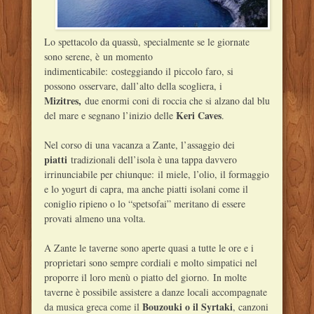
Lo spettacolo da quassù, specialmente se le giornate
sono serene, è un momento
indimenticabile: costeggiando il piccolo faro, si
possono osservare, dall’alto della scogliera, i
Mizitres,
due enormi coni di roccia che si alzano dal blu
Keri Caves
del mare e segnano l’inizio delle
.
Nel corso di una vacanza a Zante, l’assaggio dei
piatti
tradizionali dell’isola è una tappa davvero
irrinunciabile per chiunque: il miele, l’olio, il formaggio
e lo yogurt di capra, ma anche piatti isolani come il
coniglio ripieno o lo “spetsofai” meritano di essere
provati almeno una volta.
A Zante le taverne sono aperte quasi a tutte le ore e i
proprietari sono sempre cordiali e molto simpatici nel
proporre il loro menù o piatto del giorno. In molte
taverne è possibile assistere a danze locali accompagnate
Bouzouki o il Syrtaki
da musica greca come il
, canzoni