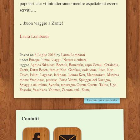
popolari che vi intratterranno mentre aspettate di essere
serviti….
…buon viaggio a Zante!
Laura Lombardi
Posted on
6 Luglio 2016
by
Laura Lombardi
under
Europa
/
i miei viaggi
/
Natura e cultura
tagged
Aghios Nikolaos
,
Bochali
,
Bouzouki
,
capo Geraki
,
Cefalonia
,
Corfù
,
Dafni Beach
,
faro di Keri
,
Gerakas
,
isole ionie
,
Itaca
,
Keri
Caves
,
killini
,
Laganas
,
lefkhada
,
Lemni Keri
,
Marathonissi
,
Mizitres
,
monte Vrahionas
,
patrasso
,
Porto Vromi
,
Spiaggia del Navagio
,
Spiaggia del relitto
,
Syrtaki
,
tartarughe Caretta Caretta
,
Tsilivi
,
Ugo
Foscolo
,
Vasilokos
,
Volimes
,
Zacinto città
,
Zante
Lasciami un commento
Contatti