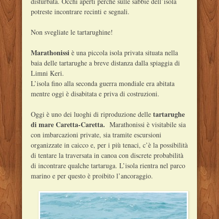
disturbata. Occhi aperti perché sulle sabbie dell’isola
potreste incontrare recinti e segnali.
Non svegliate le tartarughine!
Marathonissi
è una piccola isola privata situata nella
baia delle tartarughe a breve distanza dalla spiaggia di
Limni Keri.
L’isola fino alla seconda guerra mondiale era abitata
mentre oggi è disabitata e priva di costruzioni.
tartarughe
Oggi è uno dei luoghi di riproduzione delle
di mare Caretta-Caretta.
Marathonissi è visitabile sia
con imbarcazioni private, sia tramite escursioni
organizzate in caicco e, per i più tenaci, c’è la possibilità
di tentare la traversata in canoa con discrete probabilità
di incontrare qualche tartaruga. L’isola rientra nel parco
marino e per questo è proibito l’ancoraggio.