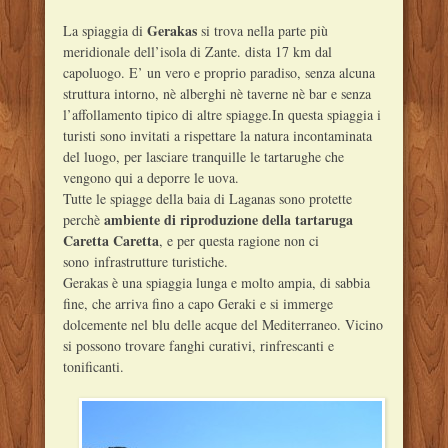
Gerakas
La spiaggia di
si trova nella parte più
meridionale dell’isola di Zante. dista 17 km dal
capoluogo. E’ un vero e proprio paradiso, senza alcuna
struttura intorno, nè alberghi nè taverne nè bar e senza
l’affollamento tipico di altre spiagge.In questa spiaggia i
turisti sono invitati a rispettare la natura incontaminata
del luogo, per lasciare tranquille le tartarughe che
vengono qui a deporre le uova.
Tutte le spiagge della baia di Laganas sono protette
ambiente di riproduzione della tartaruga
perchè
Caretta Caretta
, e per questa ragione non ci
sono infrastrutture turistiche.
Gerakas è una spiaggia lunga e molto ampia, di sabbia
fine, che arriva fino a capo Geraki e si immerge
dolcemente nel blu delle acque del Mediterraneo. Vicino
si possono trovare fanghi curativi, rinfrescanti e
tonificanti.