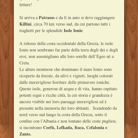
letture!
Patrasso
Si arriva a
e da lì in auto si deve raggiungere
Killini
, circa 70 km verso sud, da cui partono tutti i
Isole Ionie
traghetti per le splendide
.
A ridosso della costa occidentale della Grecia, le isole
Ionie non sembrano far parte della terra degli dei e degli
eroi, non assomigliano alle loro sorelle dell’Egeo nè a
Creta.
Le alture montuose che dominano il mare Ionio sono
ricoperte da foreste, da ulivi e vigneti, luoghi colorati
dalle meravigliose fioriture delle primavere ioniche.
Queste isole, generose di acqua e di vita, hanno ospitato
potenti regni e ricche città, la cui storia e grandezza è
ancora visibile nei loro paesaggi meravigliosi ed è
presente nella memoria dei loro abitanti. Scendendo da
nord verso sud lungo la costa della Grecia, sotto il
confine con l’Albania e non lontano delle coste pugliesi,
Corfù, Lefkada, Itaca, Cefalonia e
si incontrano
Zante.