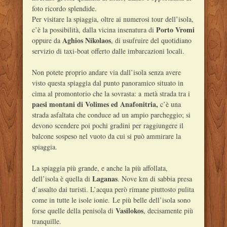
foto ricordo splendide.
Per visitare la spiaggia, oltre ai numerosi tour dell’isola,
Porto Vromi
c’è la possibilità, dalla vicina insenatura di
Aghios Nikolaos
oppure da
, di usufruire del quotidiano
servizio di taxi-boat offerto dalle imbarcazioni locali.
Non potete proprio andare via dall’isola senza avere
visto questa spiaggia dal punto panoramico situato in
cima al promontorio che la sovrasta: a metà strada tra i
paesi montani di Volimes ed Anafonitria,
c’è una
strada asfaltata che conduce ad un ampio parcheggio; si
devono scendere poi pochi gradini per raggiungere il
balcone sospeso nel vuoto da cui si può ammirare la
spiaggia.
La spiaggia più grande, e anche la più affollata,
Laganas
dell’isola è quella di
. Nove km di sabbia presa
d’assalto dai turisti. L’acqua però rimane piuttosto pulita
come in tutte le isole ionie. Le più belle dell’isola sono
Vasilokos
forse quelle della penisola di
, decisamente più
tranquille.