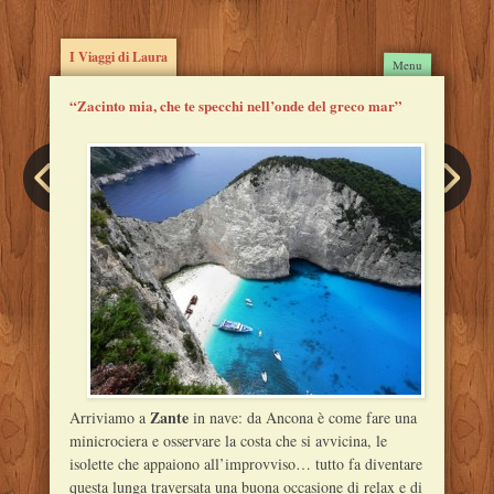
I Viaggi di Laura
Main
Skip to
Menu
content
menu
“Zacinto mia, che te specchi nell’onde del greco mar”
Post
navigation
Zante
Arriviamo a
in nave: da Ancona è come fare una
minicrociera e osservare la costa che si avvicina, le
isolette che appaiono all’improvviso… tutto fa diventare
questa lunga traversata una buona occasione di relax e di