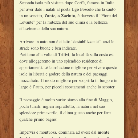
Seconda isola più visitata dopo Corfù, famosa in Italia
Ugo Foscolo
per aver dato i natali al poeta
che la cantò
Zante, o Zacinto,
in un sonetto,
è davvero il “Fiore del
Levante” per la mitezza del suo clima e la bellezza
affascinante della sua natura.
Arrivare in auto non è affatto “destabilizzante”, anzi le
strade sono buone e ben indicate.
Tsilivi
Partiamo alla volta di
, la località sulla costa est
dove alloggeremo in uno splendido residence di
appartamenti…è la soluzione migliore per vivere queste
isole in libertà e godere della natura e dei paesaggi
mozzafiato. Il modo migliore per scoprirla in lungo e in
largo è l’auto, per piccoli spostamenti anche lo scooter.
Il paesaggio è molto vario: siamo alla fine di Maggio,
pochi turisti, inglesi soprattutto, la natura nel suo
splendore primaverile, il clima giusto anche per fare
qualche primo bagno!
monte
Impervia e montuosa, dominata ad ovest dal