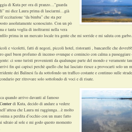
aggia di Kuta per ora di pranzo…”guarda
di” mi dice Laura prima di lasciarmi…già
ll’eccitazione “da bimba” che sta per
posto assolutamente sconosciuto. Con un pò
ina e tanta voglia di inoltrarmi nella vera
nfilo prima in un mercato locale tra gente che mi sorride e mi saluta con garbo
coli e vicoletti, fatti di negozi, piccoli hotel, ristoranti , bancarelle che dovre
ro quel buon profumo di incenso ovunque e comincio con calma a passeggiare e 
gente: ci sono turisti provenienti da qualunque parte del mondo e veramente tan
rivi fin qui capisci perchè quello che hai lasciato riesce a provocarti solo un 
rridente dei Balinesi fa da sottofondo un traffico costante e continuo sulle strad
condario per ritrovare solo sottofondo di voci e di risate.
rca quando arrivo davanti al famoso
Center
di Kuta, decido di andare a vedere
 nell’attesa che Laura mi raggiunga…è molto
issima a perdita d’occhio con un mare fatto
mi sdraio al sole e mi godo questo momento
.