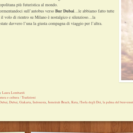
opolitana più futuristica al mondo.
Bur Dubai
dormentandoci sull’autobus verso
…le abbiamo fatto tutte
 il volo di rientro su Milano è nostalgico e silenzioso…la
state davvero l’una la giusta compagna di viaggio per l’altra.
y
Laura Lombardi
tura e cultura
/
Tradizioni
Dubai
,
Dubai
,
Giakarta
,
Indonesia
,
Jumeirah Beach
,
Kuta
,
l'Isola degli Dei
,
la palma del benvenu