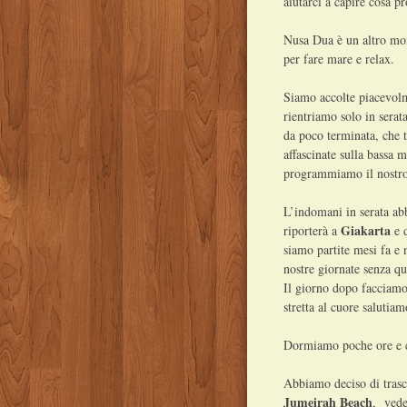
aiutarci a capire cosa pr
Nusa Dua è un altro mond
per fare mare e relax.
Siamo accolte piacevolm
rientriamo solo in serat
da poco terminata, che t
affascinate sulla bassa
programmiamo il nostro
L’indomani in serata ab
Giakarta
riporterà a
e 
siamo partite mesi fa e
nostre giornate senza qu
Il giorno dopo facciamo 
stretta al cuore salutiam
Dormiamo poche ore e c
Abbiamo deciso di trasco
Jumeirah Beach
, vede