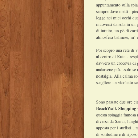
appuntamento sulla spi
sempre dove metti i pie
legge nei miei occhi que
muoversi da sola in un 
di intuito, un pò di cart
atmosfera balinese, m’ i
Poi scopro una rete di vi
al centro di Kuta…respi
davvero un crocevia di 
andarsene più…solo se ar
nostalgia. Alla calma so
scegliere un vicoletto se
Sono passate due ore ci
BeachWalk Shopping 
questa spiaggia famosa
diversa da Sanur, lungh
apposta per i surfisti…
di solitudine e di riposo