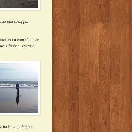
iamo una spiaggia
inciamo a chiacchierare
o a frisbee, sportivi
a turistica può solo