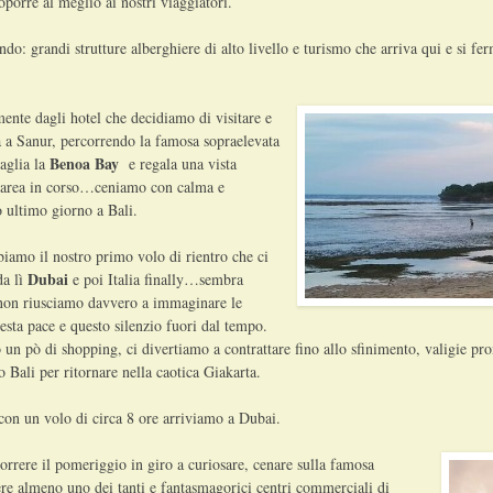
oporre al meglio ai nostri viaggiatori.
o: grandi strutture alberghiere di alto livello e turismo che arriva qui e si fe
ente dagli hotel che decidiamo di visitare e
a a Sanur, percorrendo la famosa sopraelevata
Benoa Bay
aglia la
e regala una vista
 marea in corso…ceniamo con calma e
 ultimo giorno a Bali.
biamo il nostro primo volo di rientro che ci
Dubai
da lì
e poi Italia finally…sembra
 non riusciamo davvero a immaginare le
esta pace e questo silenzio fuori dal tempo.
un pò di shopping, ci divertiamo a contrattare fino allo sfinimento, valigie pr
o Bali per ritornare nella caotica Giakarta.
on un volo di circa 8 ore arriviamo a Dubai.
rrere il pomeriggio in giro a curiosare, cenare sulla famosa
re almeno uno dei tanti e fantasmagorici centri commerciali di