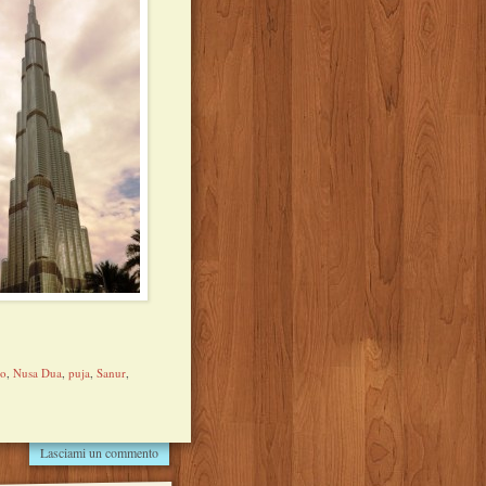
to
,
Nusa Dua
,
puja
,
Sanur
,
Lasciami un commento