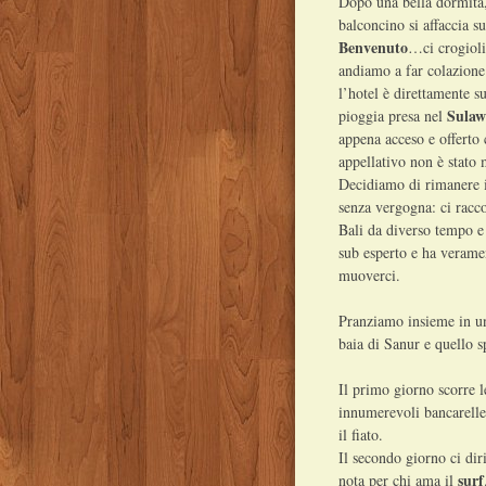
Dopo una bella dormita, 
balconcino si affaccia s
Benvenuto
…ci crogioli
andiamo a far colazione
l’hotel è direttamente su
Sulaw
pioggia presa nel
appena acceso e offerto
appellativo non è stato 
Decidiamo di rimanere in
senza vergogna: ci racc
Bali da diverso tempo e 
sub esperto e ha veramen
muoverci.
Pranziamo insieme in un 
baia di Sanur e quello s
Il primo giorno scorre le
innumerevoli bancarelle
il fiato.
Il secondo giorno ci di
surf
nota per chi ama il