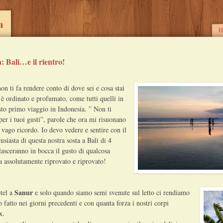
a
M
S
H
: Bali…e il rientro!
on ti fa rendere conto di dove sei e cosa stai
è ordinato e profumato, come tutti quelli in
sto primo viaggio in Indonesia. ” Non ti
 per i tuoi gusti”, parole che ora mi risuonano
 vago ricordo. Io devo vedere e sentire con il
usiasta di questa nostra sosta a Bali di 4
asceranno in bocca il gusto di qualcosa
a assolutamente riprovato e riprovato!
Sanur
tel a
e solo quando siamo semi svenute sul letto ci rendiamo
fatto nei giorni precedenti e con quanta forza i nostri corpi
x.