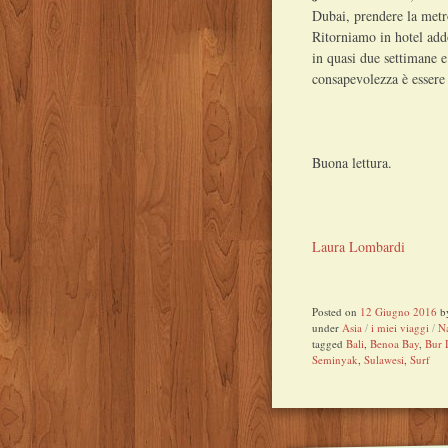
Dubai, prendere la metr
Ritorniamo in hotel ad
in quasi due settimane e
consapevolezza è essere 
Buona lettura.
Laura Lombardi
Posted on
12 Giugno 2016
b
under
Asia
/
i miei viaggi
/
Na
tagged
Bali
,
Benoa Bay
,
Bur 
Seminyak
,
Sulawesi
,
Surf