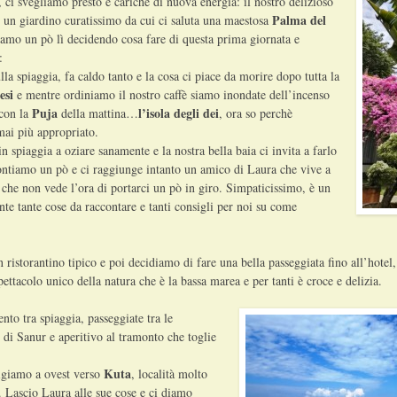
ci svegliamo presto e cariche di nuova energia: il nostro delizioso
Palma del
u un giardino curatissimo da cui ci saluta una maestosa
amo un pò lì decidendo cosa fare di questa prima giornata e
:
lla spiaggia, fa caldo tanto e la cosa ci piace da morire dopo tutta la
esi
e mentre ordiniamo il nostro caffè siamo inondate dell’incenso
Puja
l’isola degli dei
 con la
della mattina…
, ora so perchè
mai più appropriato.
 spiaggia a oziare sanamente e la nostra bella baia ci invita a farlo
ontiamo un pò e ci raggiunge intanto un amico di Laura che vive a
che non vede l’ora di portarci un pò in giro. Simpaticissimo, è un
te tante cose da raccontare e tanti consigli per noi su come
ristorantino tipico e poi decidiamo di fare una bella passeggiata fino all’hotel
pettacolo unico della natura che è la bassa marea e per tanti è croce e delizia.
nto tra spiaggia, passeggiate tra le
 di Sanur e aperitivo al tramonto che toglie
Kuta
rigiamo a ovest verso
, località molto
. Lascio Laura alle sue cose e ci diamo