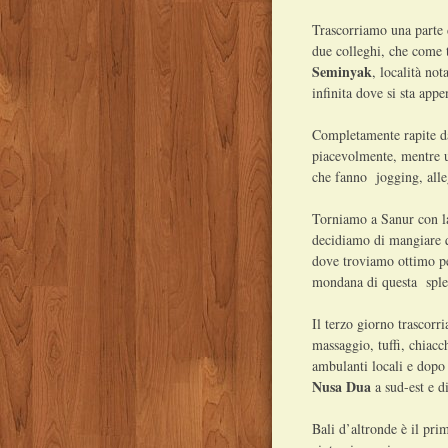
Trascorriamo una parte 
due colleghi, che come 
Seminyak
, località no
infinita dove si sta app
Completamente rapite da
piacevolmente, mentre u
che fanno jogging, alleg
Torniamo a Sanur con la 
decidiamo di mangiare q
dove troviamo ottimo p
mondana di questa sple
Il terzo giorno trascorr
massaggio, tuffi, chiacch
ambulanti locali e dopo
Nusa Dua
a sud-est e di
Bali d’altronde è il pri