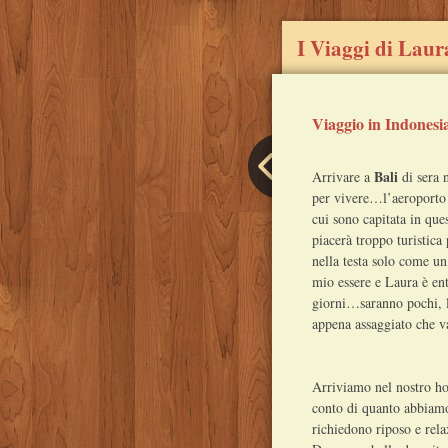
I Viaggi di Laur
Viaggio in Indonesia
Post
Bali
Arrivare a
di sera n
navigation
per vivere…l’aeroporto 
cui sono capitata in que
piacerà troppo turistica
nella testa solo come un
mio essere e Laura è ent
giorni…saranno pochi, l
appena assaggiato che v
Arriviamo nel nostro ho
conto di quanto abbiamo 
richiedono riposo e rela