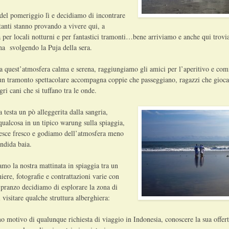
del pomeriggio lì e decidiamo di incontrare
tanti stanno provando a vivere qui, a
ta per locali notturni e per fantastici tramonti…bene arriviamo e anche qui trov
ena svolgendo la Puja della sera.
 quest’atmosfera calma e serena, raggiungiamo gli amici per l’aperitivo e com
n tramonto spettacolare accompagna coppie che passeggiano, ragazzi che giocan
ri cani che si tuffano tra le onde.
testa un pò alleggerita dalla sangria,
ualcosa in un tipico warung sulla spiaggia,
esce fresco e godiamo dell’atmosfera meno
ndida baia.
iamo la nostra mattinata in spiaggia tra un
iere, fotografie e contrattazioni varie con
 pranzo decidiamo di esplorare la zona di
 visitare qualche struttura alberghiera:
mo motivo di qualunque richiesta di viaggio in Indonesia, conoscere la sua offert