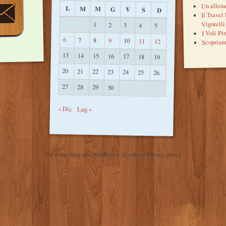
Un allena
L
M
M
G
V
S
D
Il Travel
Vigorelli
1
2
3
4
5
I Voli Pi
6
7
8
9
10
Scopriam
11
12
13
14
15
16
17
18
19
20
21
22
23
24
25
26
27
28
29
30
« Dic
Lug »
Per il mio blog uso WordPress.
|
Cookie e Privacy policy