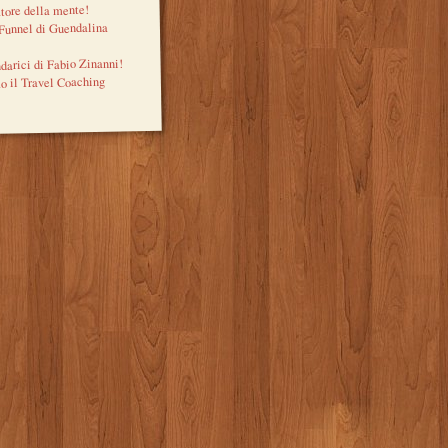
tore della mente!
 Funnel di Guendalina
ndarici di Fabio Zinanni!
o il Travel Coaching