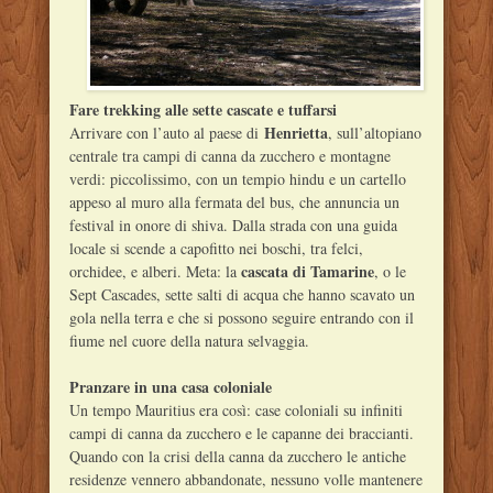
Fare trekking alle sette cascate e tuffarsi
Henrietta
Arrivare con l’auto al paese di
, sull’altopiano
centrale tra campi di canna da zucchero e montagne
verdi: piccolissimo, con un tempio hindu e un cartello
appeso al muro alla fermata del bus, che annuncia un
festival in onore di shiva. Dalla strada con una guida
locale si scende a capofitto nei boschi, tra felci,
cascata di Tamarine
orchidee, e alberi. Meta: la
, o le
Sept Cascades, sette salti di acqua che hanno scavato un
gola nella terra e che si possono seguire entrando con il
fiume nel cuore della natura selvaggia.
Pranzare in una casa coloniale
Un tempo Mauritius era così: case coloniali su infiniti
campi di canna da zucchero e le capanne dei braccianti.
Quando con la crisi della canna da zucchero le antiche
residenze vennero abbandonate, nessuno volle mantenere