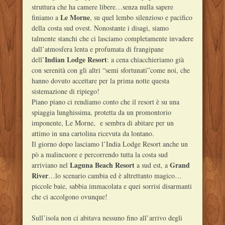
struttura che ha camere libere…senza nulla sapere
Le Morne
finiamo a
, su quel lembo silenzioso e pacifico
della costa sud ovest. Nonostante i disagi, siamo
talmente stanchi che ci lasciamo completamente invadere
dall’atmosfera lenta e profumata di frangipane
Indian Lodge Resort
dell’
: a cena chiacchieriamo già
con serenità con gli altri “semi sfortunati”come noi, che
hanno dovuto accettare per la prima notte questa
sistemazione di ripiego!
Piano piano ci rendiamo conto che il resort è su una
spiaggia lunghissima, protetta da un promontorio
imponente, Le Morne, e sembra di abitare per un
attimo in una cartolina ricevuta da lontano.
Il giorno dopo lasciamo l’India Lodge Resort anche un
pò a malincuore e percorrendo tutta la costa sud
Laguna Beach Resort
Grand
arriviano nel
a sud est, a
River
…lo scenario cambia ed è altrettanto magico…
piccole baie, sabbia immacolata e quei sorrisi disarmanti
che ci accolgono ovunque!
Sull’isola non ci abitava nessuno fino all’arrivo degli