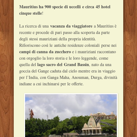
Mauritius ha 900 specie di uccelli e circa 45 hotel
cinque stelle
!
vacanza da viaggiatore
La ricerca di una
a Mauritius è
recente e procede di pari passo alla scoperta da parte
degli stessi mauriziani della propria identità.
Rifioriscono così le antiche residenze coloniali perse nei
campi di canna da zucchero
e i mauriziani raccontano
con orgoglio la loro storia e le loro leggende, come
lago sacro del Grand Bassin
quella del
, nato da una
goccia del Gange caduta dal cielo mentre era in viaggio
per l’India, con Ganga Maha, Anouman, Durga, divinità
indiane a cui inchinarsi per le offerte.