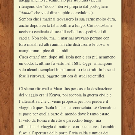
ritengono che “dodo” derivi proprio dal portoghese
“
doudo
” che vuol dire stupido o credulone).
Sembra che i marinai trovassero la sua carne molto dura,
anche dopo averla fatta bollire a lungo. Ciò nonostante,
uccisero centinaia di uccelli nelle loro spedizioni di
caccia. Non solo, ma, i marinai avevano portato con
loro maiali ed altri animali che distrussero le uova e
mangiarono i piccoli nei nidi.
Circa ottant’anni dopo sull’isola non c’era più nemmeno
un dodo. L’ultimo fu visto nel 1681. Oggi rimangono
solo alcuni esemplari imbalsamati o ricostruiti in base ai
fossili ritrovati, oggetto tutt’ora di studi scientifici.
Ci siamo ritrovati a Mauritius per caso: la destinazione
del viaggio era il Kenya, poi scoppia la guerra civile e
l’alternativa che ci viene proposta per non perdere il
viaggio è quest’isola lontana e sconosciuta…è Gennaio e
si parte per quella parte di mondo dove è tanto estate!
Il volo da Roma è diretto e parecchio lungo, ma
all’andata si viaggia di notte e con poche ore di cambio
fuso: all’apertura delle porte l’aria calda e umica dei