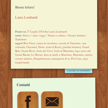
Buona lettura!
Laura Lombardi
Posted on
27 Luglio 2016
by
Laura Lombardi
under
Africa
/
i miei viaggi
/
Natura e cultura
/
Oceano Indiano
/
Tradizioni
tagged
Bois Cheri
,
canna da zucchero
,
cascata di Tamarine
,
case
coloniali
,
Charamel
,
Dodo
,
festival Kreol
,
giardini botanici
,
Grand
Baie
,
Grand River
,
Isola dei Cervi
,
Isola di Mauritius
,
lago sacro del
Grand Bassin
,
Le Morne
,
luna di miele a Mauritius
,
Mauritius
,
ninfee
,
oceano indiano
,
Pamplemousse
,
piantagioni di te
,
Port Luis
,
segà
,
templi hindu
Lasciami un commento
Contatti