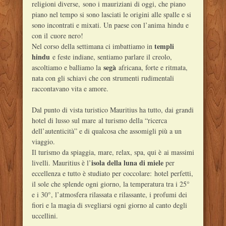
religioni diverse, sono i mauriziani di oggi, che piano
piano nel tempo si sono lasciati le origini alle spalle e si
sono incontrati e mixati. Un paese con l’anima hindu e
con il cuore nero!
templi
Nel corso della settimana ci imbattiamo in
hindu
e feste indiane, sentiamo parlare il creolo,
segà
ascoltiamo e balliamo la
africana, forte e ritmata,
nata con gli schiavi che con strumenti rudimentali
raccontavano vita e amore.
Dal punto di vista turistico Mauritius ha tutto, dai grandi
hotel di lusso sul mare al turismo della “ricerca
dell’autenticità” e di qualcosa che assomigli più a un
viaggio.
Il turismo da spiaggia, mare, relax, spa, qui è ai massimi
isola della luna di miele
livelli. Mauritius è l’
per
eccellenza e tutto è studiato per coccolare: hotel perfetti,
il sole che splende ogni giorno, la temperatura tra i 25°
e i 30°, l’atmosfera rilassata e rilassante, i profumi dei
fiori e la magia di svegliarsi ogni giorno al canto degli
uccellini.