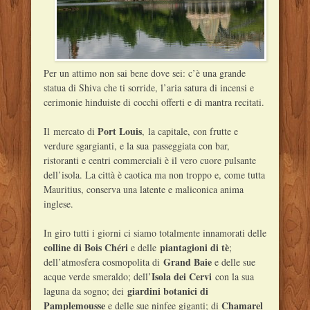
Per un attimo non sai bene dove sei: c’è una grande
statua di Shiva che ti sorride, l’aria satura di incensi e
cerimonie hinduiste di cocchi offerti e di mantra recitati.
Port Louis
Il mercato di
, la capitale, con frutte e
verdure sgargianti, e la sua passeggiata con bar,
ristoranti e centri commerciali è il vero cuore pulsante
dell’isola. La città è caotica ma non troppo e, come tutta
Mauritius, conserva una latente e maliconica anima
inglese.
In giro tutti i giorni ci siamo totalmente innamorati delle
colline di Bois Chéri
piantagioni di tè
e delle
;
Grand Baie
dell’atmosfera cosmopolita di
e delle sue
Isola dei Cervi
acque verde smeraldo; dell’
con la sua
giardini botanici di
laguna da sogno; dei
Pamplemousse
Chamarel
e delle sue ninfee giganti; di