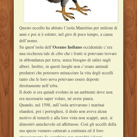
Questo uccello ha abitato l’isola Mauritius per milioni di
anni e poi si è estinto, nel giro di poco tempo, a causa
dell’uomo.
Oceano Indiano
Su quest’isola dell’
occidentale c’era
una ricchezza tale di cibo che i frutti si potevano trovare
in abbondanza per terra, senza bisogno di salire sugli
alberi. Inoltre, in questi luoghi non c’erano animali
predatori che potessero minacciare la vita degli uccelli
tanto che le loro uova potevano essere deposte
direttamente nell’erba.
Il dodo si era quindi evoluto in un ambiente dove non
era necessario saper volare, né avere paura.
Quando, nel 1598, sull’isola arrivarono i marinai
olandesi, poi i portoghesi, il dodo non aveva alcun
motivo di temerli e alla loro vista non scappò, anzi, si
dimostrò amichevole ed affettuoso. Così gli uccelli della
sua specie vennero catturati a centinaia ed il loro
atteggiamento fu scambiato per stupidità (alcuni