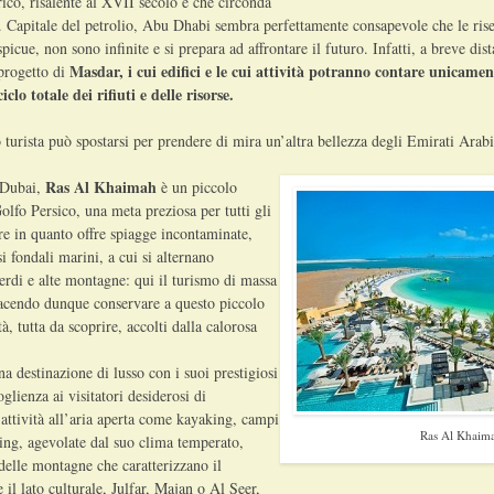
orico, risalente al XVII secolo e che circonda
. Capitale del petrolio, Abu Dhabi sembra perfettamente consapevole che le rise
cue, non sono infinite e si prepara ad affrontare il futuro. Infatti, a breve dista
Masdar, i cui edifici e le cui attività potranno contare unicament
 progetto di
clo totale dei rifiuti e delle risorse.
turista può spostarsi per prendere di mira un’altra bellezza degli Emirati Arabi
Ras Al Khaimah
 Dubai,
è un piccolo
Golfo Persico, una meta preziosa per tutti gli
re in quanto offre spiagge incontaminate,
i fondali marini, a cui si alternano
erdi e alte montagne: qui il turismo di massa
facendo dunque conservare a questo piccolo
à, tutta da scoprire, accolti dalla calorosa
a destinazione di lusso con i suoi prestigiosi
glienza ai visitatori desiderosi di
 attività all’aria aperta come kayaking, campi
Ras Al Khaim
ling, agevolate dal suo clima temperato,
delle montagne che caratterizzano il
 il lato culturale, Julfar, Majan o Al Seer,