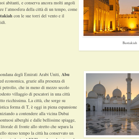
suoi abitanti, e conserva ancora molti angoli
rare l’atmosfera della città di un tempo, come
takiah
con le sue torri del vento e il
idi.
Bastiakiah
Abu
mondana degli Emirati Arabi Uniti,
 ed economica, grazie alla presenza di
i petrolio, che in meno di mezzo secolo
esto villaggio di pescatori in una città
to ricchissima. La città, che sorge su
ristica forma di T, è oggi in piena espansione
iniziando a contendere alla vicina Dubai
i sontuosi alberghi e dalle bellissime spiagge,
litorale di fronte allo stretto che separa la
Nello stesso tempo la città ha conservato un