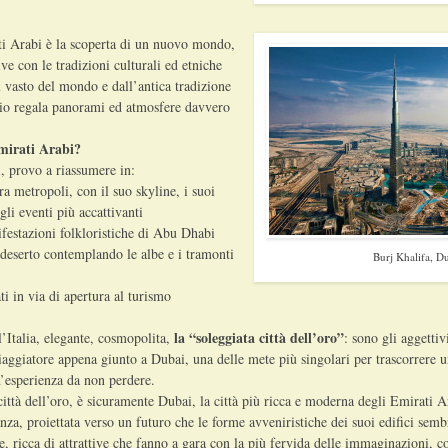
i Arabi è la scoperta di un nuovo mondo,
e con le tradizioni culturali ed etniche
ù vasto del mondo e dall’antica tradizione
gio regala panorami ed atmosfere davvero
mirati Arabi?
, provo a riassumere in:
ra metropoli, con il suo skyline, i suoi
 gli eventi più accattivanti
festazioni folkloristiche di Abu Dhabi
l deserto contemplando le albe e i tramonti
Burj Khalifa, D
ti in via di apertura al turismo
la “soleggiata città dell’oro”
l’Italia, elegante, cosmopolita,
: sono gli aggettiv
iaggiatore appena giunto a Dubai, una delle mete più singolari per trascorrere 
’esperienza da non perdere.
città dell’oro, è sicuramente Dubai, la città più ricca e moderna degli Emirati 
nza, proiettata verso un futuro che le forme avveniristiche dei suoi edifici sem
, ricca di attrattive che fanno a gara con la più fervida delle immaginazioni, 