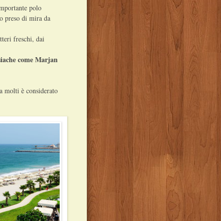
importante polo
o preso di mira da
teri freschi, dai
isiache come Marjan
a molti è considerato