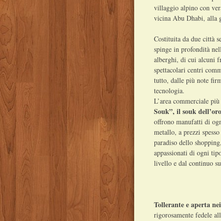
villaggio alpino con ver
vicina Abu Dhabi, alla g
Costituita da due città 
spinge in profondità nel
alberghi, di cui alcuni f
spettacolari centri comm
tutto, dalle più note fir
tecnologia.
L’area commerciale più 
Souk”, il souk dell’or
offrono manufatti di ogn
metallo, a prezzi spesso
paradiso dello shopping
appassionati di ogni tip
livello e dal continuo s
Tollerante e aperta nei
rigorosamente fedele all