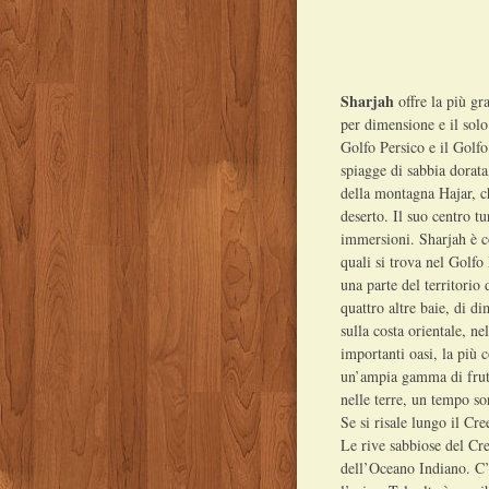
Sharjah
offre la più gr
per dimensione e il solo
Golfo Persico e il Golf
spiagge di sabbia dorata,
della montagna Hajar, ch
deserto. Il suo centro t
immersioni. Sharjah è c
quali si trova nel Golf
una parte del territorio
quattro altre baie, di d
sulla costa orientale, 
importanti oasi, la più 
un’ampia gamma di frutt
nelle terre, un tempo so
Se si risale lungo il Cr
Le rive sabbiose del Cr
dell’Oceano Indiano. C’è