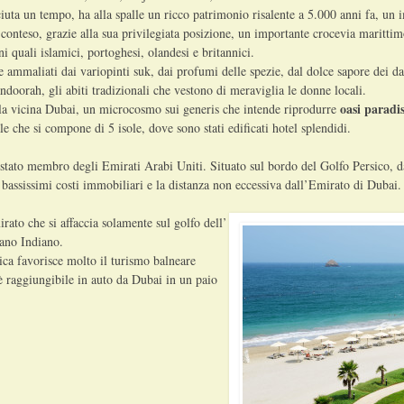
uta un tempo, ha alla spalle un ricco patrimonio risalente a 5.000 anni fa, un 
onteso, grazie alla sua privilegiata posizione, un importante crocevia marittim
 quali islamici, portoghesi, olandesi e britannici.
 ammaliati dai variopinti suk, dai profumi delle spezie, dal dolce sapore dei dat
doorah, gli abiti tradizionali che vestono di meraviglia le donne locali.
oasi parad
a vicina Dubai, un microcosmo sui generis che intende riprodurre
iale che si compone di 5 isole, dove sono stati edificati hotel splendidi.
o stato membro degli Emirati Arabi Uniti. Situato sul bordo del Golfo Persico, d
 bassissimi costi immobiliari e la distanza non eccessiva dall’Emirato di Dubai.
ato che si affaccia solamente sul golfo dell’
ano Indiano.
ica favorisce molto il turismo balneare
è raggiungibile in auto da Dubai in un paio