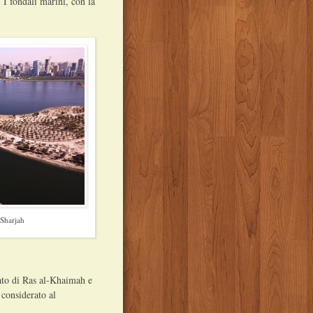
 I fondali marini, con la
 Sharjah
ato di Ras al-Khaimah e
 considerato al