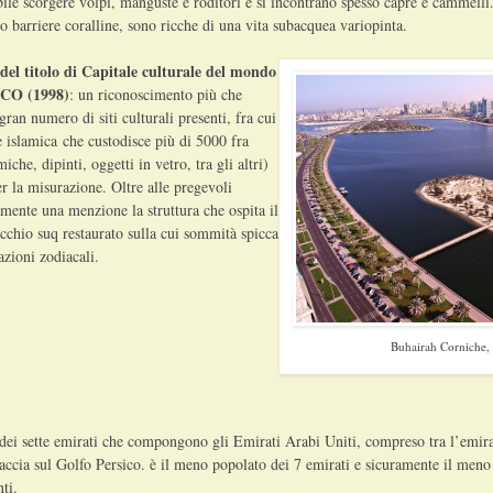
ibile scorgere volpi, manguste e roditori e si incontrano spesso capre e cammelli.
ro barriere coralline, sono ricche di una vita subacquea variopinta.
 del titolo di Capitale culturale del mondo
SCO (1998)
: un riconoscimento più che
gran numero di siti culturali presenti, fra cui
e islamica che custodisce più di 5000 fra
iche, dipinti, oggetti in vetro, tra gli altri)
er la misurazione. Oltre alle pregevoli
amente una menzione la struttura che ospita il
ecchio suq restaurato sulla cui sommità spicca
zioni zodiacali.
Buhairah Corniche,
i sette emirati che compongono gli Emirati Arabi Uniti, compreso tra l’emir
faccia sul Golfo Persico. è il meno popolato dei 7 emirati e sicuramente il meno
ti.