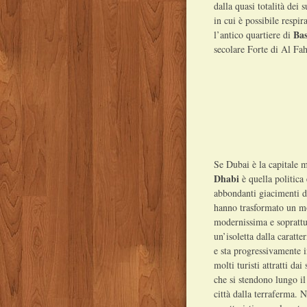
dalla quasi totalità dei 
in cui è possibile respi
Bas
l’antico quartiere di
secolare Forte di Al Fah
Se Dubai è la capitale 
Dhabi
è quella politica
abbondanti giacimenti d
hanno trasformato un mod
modernissima e soprattut
un’isoletta dalla caratte
e sta progressivamente 
molti turisti attratti da
che si stendono lungo il 
città dalla terraferma. 