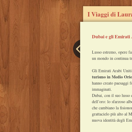
I Viaggi di Laur
Dubai e gli Emirati
Post
Lusso estremo, opere fa
navigation
un mondo in continua t
Gli Emirati Arabi Unit
turismo in Medio Orie
hanno creato paesaggi fu
immaginati.
Dubai, con il suo lusso 
dell’oro: lo sfarzoso alb
che cambiano la fisiono
grattacielo più alto al 
nuova identità degli Emi