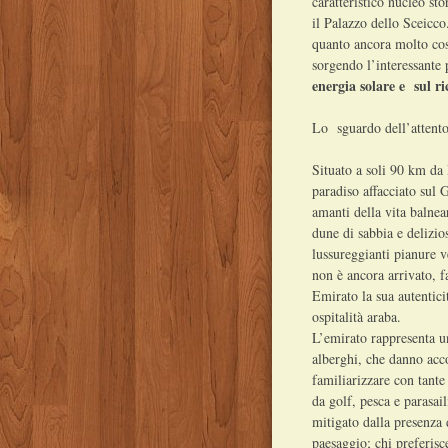
caratteristico nucleo st
il Palazzo dello Sceicco
quanto ancora molto cospi
sorgendo l’interessante
energia solare e sul rici
Lo sguardo dell’attento 
Situato a soli 90 km da
paradiso affacciato sul 
amanti della vita balnea
dune di sabbia e delizios
lussureggianti pianure v
non è ancora arrivato, 
Emirato la sua autenticit
ospitalità araba.
L’emirato rappresenta un
alberghi, che danno acco
familiarizzare con tante
da golf, pesca e parasai
mitigato dalla presenza 
paesaggio; chi preferisce