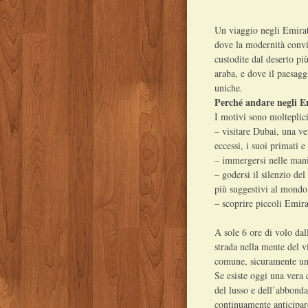
Un viaggio negli Emirat
dove la modernità conviv
custodite dal deserto pi
araba, e dove il paesag
uniche.
Perché andare negli E
I motivi sono molteplici
– visitare Dubai, una ve
eccessi, i suoi primati e
– immergersi nelle mani
– godersi il silenzio de
più suggestivi al mondo
– scoprire piccoli Emira
A sole 6 ore di volo dal
strada nella mente del v
comune, sicuramente un
Se esiste oggi una vera 
del lusso e dell’abbonda
continuamente anticipare