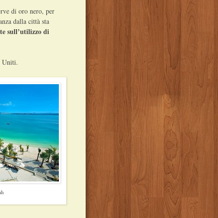
rve di oro nero, per
nza dalla città sta
e sull’utilizzo di
 Uniti.
ah