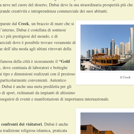
a neve nel cuore del deserto, Dubai deve la sua straordinaria prosperità più che 
rande creatività e intraprendenza commerciale dei suoi abitanti.
Creek
separate dal
, un braccio di mare che si
l’interno, Dubai è costellata di sontuosi
ra i più prestigiosi del mondo, e di
erciali dove è possibile trovare veramente di
me dell’alta moda agli ultimi ritrovati della
“Gold
famosa della città è sicuramente il
o
, dove centinaia di laboratori e botteghe
i tipo e dimensioni realizzati con il prezioso
il Creek
 particolarmente convenienti. Autentico
, Dubai è anche una meta prediletta per gli
o di sport, richiamati da impianti di altissimo
usseguirsi di eventi e manifestazioni di importanza internazionale.
 confronti dei visitatori
, Dubai è anche
a tradizione religiosa islamica, praticata