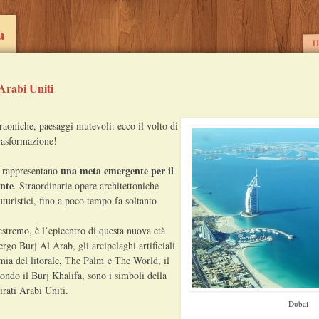
a
M
S
H
 Arabi Uniti
raoniche, paesaggi mutevoli: ecco il volto di
rasformazione!
una meta emergente per il
i rappresentano
nte
. Straordinarie opere architettoniche
turistici, fino a poco tempo fa soltanto
estremo, è l’epicentro di questa nuova età
ergo Burj Al Arab, gli arcipelaghi artificiali
mia del litorale, The Palm e The World, il
Mondo il Burj Khalifa, sono i simboli della
rati Arabi Uniti.
Dubai