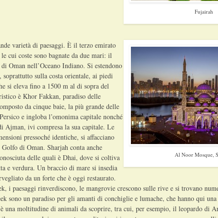
Fujairah
ande varietà di paesaggi. È il terzo emirato
 le cui coste sono bagnate da due mari: il
o di Oman nell’Oceano Indiano. Si estendono
 soprattutto sulla costa orientale, ai piedi
e si eleva fino a 1500 m al di sopra del
uristico è Khor Fakkan, paradiso delle
omposto da cinque baie, la più grande delle
o Persico e ingloba l’omonima capitale nonché
 di Ajman, ivi compresa la sua capitale. Le
imensioni pressoché identiche, si affacciano
nel Golfo di Oman. Sharjah conta anche
Al Noor Mosque, S
conosciuta delle quali è Dhai, dove si coltiva
a e verdura. Un braccio di mare si insedia
rvegliato da un forte che è oggi restaurato.
eek, i paesaggi rinverdiscono, le mangrovie crescono sulle rive e si trovano nume
eek sono un paradiso per gli amanti di conchiglie e lumache, che hanno qui una
 una moltitudine di animali da scoprire, tra cui, per esempio, il leopardo di Ar