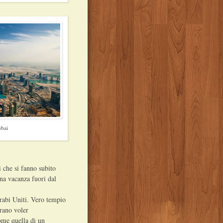
ubai
i che si fanno subito
una vacanza fuori dal
Arabi Uniti. Vero tempio
brano voler
come quella di un