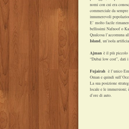
nomi con cui era conosci
commerciale da sempre c
innumerevoli popolazioni
E’ molto facile rimanere
bellissimi Nafnoof o Kan
Qualcosa l’accomuna all
Island
, un’isola artific
Ajman
è il più piccol
“Dubai low cost”, dati i
Fujairah
è l’unico Emir
Oman e quindi sull’Oce
La sua posizione strateg
locale e le immersioni; 
d’ore di auto.