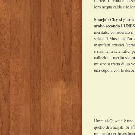
l’orice. Talvolta è poss
loro acqua calda e le lo
Sharjah City si gloria
arabo secondo l’UNE
meritato, considerato il 
spicca il Museo sull’art
manufatti artistici (ceram
e strumenti scientifici p
collezioni, merita sicur
museo: si tratta di un v
una cupola con le decora
Umm al-Quwain è uno de
quello di Sharjah. Si af
momento per investimen