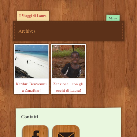
I Viaggi di Laura
Main
Skip to
Menu
content
menu
Archives
Post
navigation
Karibu: Benvenuti
Zanzibar…con gli
a Zanzibar!
occhi di Laura!
Contatti