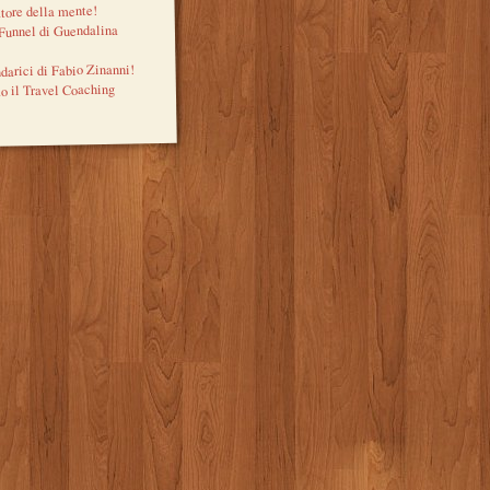
tore della mente!
 Funnel di Guendalina
ndarici di Fabio Zinanni!
o il Travel Coaching