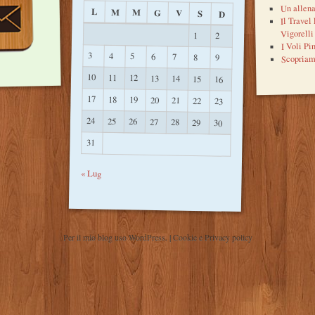
Un allena
L
M
M
G
V
S
D
Il Travel
Vigorelli
1
2
I Voli Pi
3
4
5
6
7
Scopriam
8
9
10
11
12
13
14
15
16
17
18
19
20
21
22
23
24
25
26
27
28
29
30
31
« Lug
Per il mio blog uso WordPress.
|
Cookie e Privacy policy