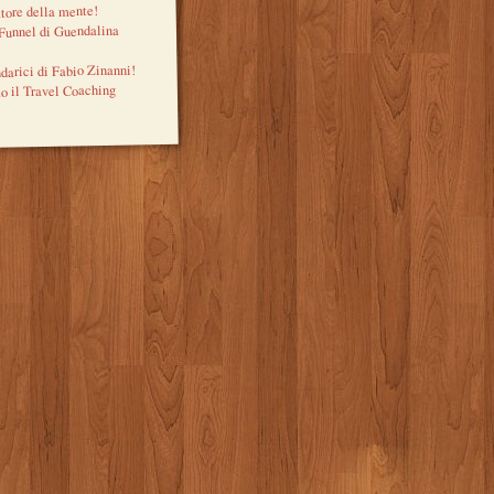
tore della mente!
 Funnel di Guendalina
ndarici di Fabio Zinanni!
o il Travel Coaching