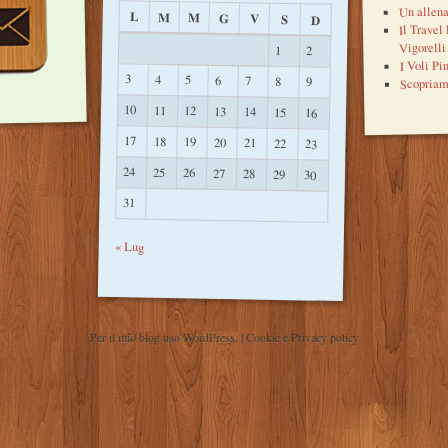
Un allena
L
M
M
G
V
S
D
Il Travel
Vigorelli
1
2
I Voli Pi
3
4
5
6
7
Scopriam
8
9
10
11
12
13
14
15
16
17
18
19
20
21
22
23
24
25
26
27
28
29
30
31
« Lug
Per il mio blog uso WordPress.
|
Cookie e Privacy policy